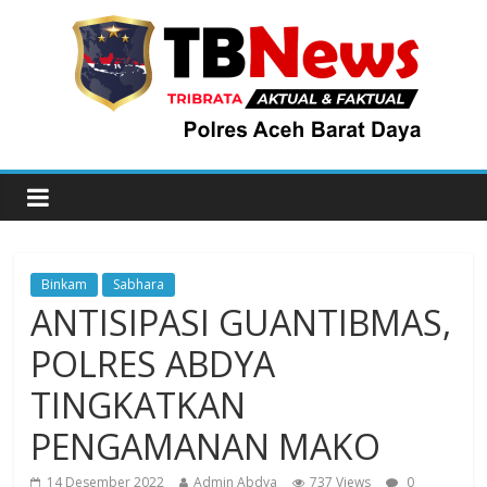
Binkam
Sabhara
ANTISIPASI GUANTIBMAS,
POLRES ABDYA
TINGKATKAN
PENGAMANAN MAKO
14 Desember 2022
Admin Abdya
737 Views
0