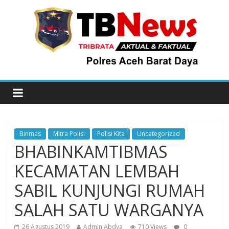
Binmas
Mitra Polisi
Polisi Kita
Uncategorized
BHABINKAMTIBMAS
KECAMATAN LEMBAH
SABIL KUNJUNGI RUMAH
SALAH SATU WARGANYA
26 Agustus 2019
Admin Abdya
710 Views
0