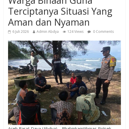
Warga Binaan Guna
Terciptanya Situasi Yang
Aman dan Nyaman
6 Juli 2026
Admin Abdya
124 Views
0 Comments
Aceh Barat Daya (Abdya) – Bhabinkamtibmas Polsek