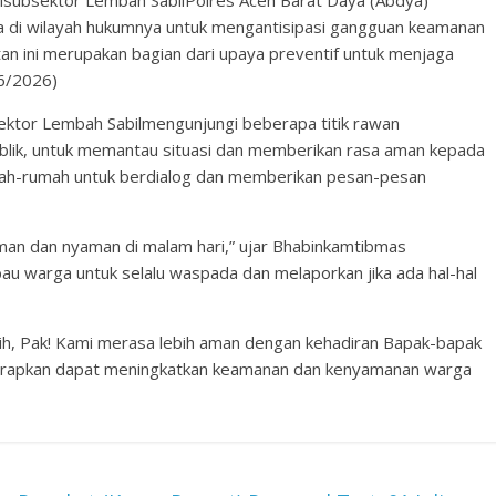
lsubsektor Lembah SabilPolres Aceh Barat Daya (Abdya)
 di wilayah hukumnya untuk mengantisipasi gangguan keamanan
an ini merupakan bagian dari upaya preventif untuk menjaga
6/2026)
ektor Lembah Sabilmengunjungi beberapa titik rawan
publik, untuk memantau situasi dan memberikan rasa aman kepada
ah-rumah untuk berdialog dan memberikan pesan-pesan
an dan nyaman di malam hari,” ujar Bhabinkamtibmas
u warga untuk selalu waspada dan melaporkan jika ada hal-hal
sih, Pak! Kami merasa lebih aman dengan kehadiran Bapak-bapak
 diharapkan dapat meningkatkan keamanan dan kenyamanan warga