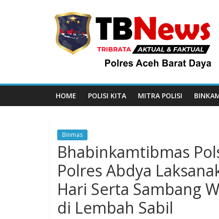
HOME
POLISI KITA
MITRA POLISI
BINKA
Binmas
Bhabinkamtibmas Pol
Polres Abdya Laksana
Hari Serta Sambang W
di Lembah Sabil