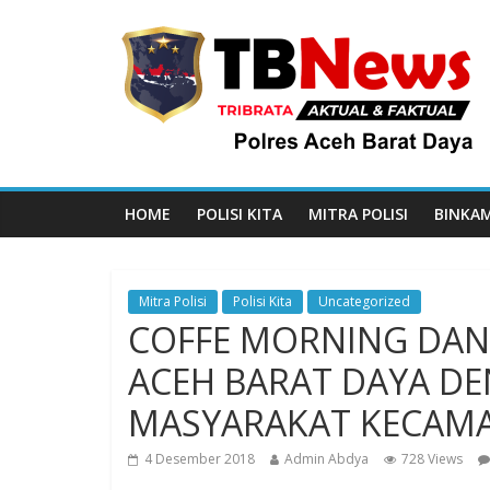
HOME
POLISI KITA
MITRA POLISI
BINKA
Mitra Polisi
Polisi Kita
Uncategorized
COFFE MORNING DAN
ACEH BARAT DAYA 
MASYARAKAT KECAM
4 Desember 2018
Admin Abdya
728 Views