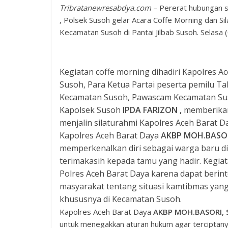
Tribratanewresabdya.com
– Pererat hubungan s
, Polsek Susoh gelar Acara Coffe Morning dan S
Kecamatan Susoh di Pantai Jilbab Susoh. Selasa 
Kegiatan coffe morning dihadiri Kapolres A
Susoh, Para Ketua Partai peserta pemilu T
Kecamatan Susoh, Pawascam Kecamatan Su
Kapolsek Susoh
IPDA FARIZON
,
memberikan
menjalin silaturahmi Kapolres Aceh Barat
Kapolres Aceh Barat Daya
AKBP MOH.BASORI
memperkenalkan diri sebagai warga baru d
terimakasih kepada tamu yang hadir. Kegi
Polres Aceh Barat Daya karena dapat berin
masyarakat tentang situasi kamtibmas yang 
khususnya di Kecamatan Susoh.
Kapolres Aceh Barat Daya
AKBP MOH.BASORI, 
untuk menegakkan aturan hukum agar terciptan