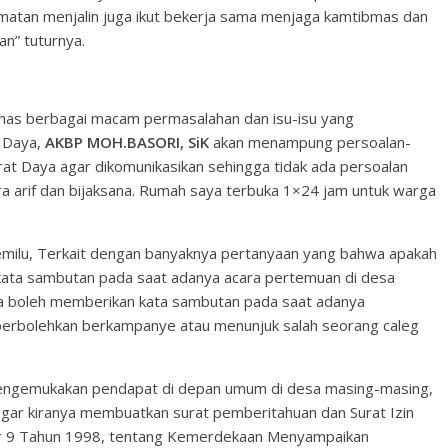
atan menjalin juga ikut bekerja sama menjaga kamtibmas dan
an” tuturnya.
has berbagai macam permasalahan dan isu-isu yang
t Daya,
AKBP MOH.BASORI, SiK
akan menampung persoalan-
rat Daya agar dikomunikasikan sehingga tidak ada persoalan
a arif dan bijaksana. Rumah saya terbuka 1×24 jam untuk warga
milu, Terkait dengan banyaknya pertanyaan yang bahwa apakah
ata sambutan pada saat adanya acara pertemuan di desa
a boleh memberikan kata sambutan pada saat adanya
perbolehkan berkampanye atau menunjuk salah seorang caleg
engemukakan pendapat di depan umum di desa masing-masing,
agar kiranya membuatkan surat pemberitahuan dan Surat Izin
or 9 Tahun 1998, tentang Kemerdekaan Menyampaikan