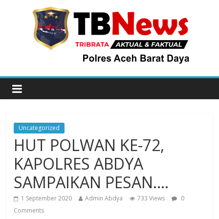
Uncategorized
HUT POLWAN KE-72,
KAPOLRES ABDYA
SAMPAIKAN PESAN….
1 September 2020
Admin Abdya
733 Views
0
Comments