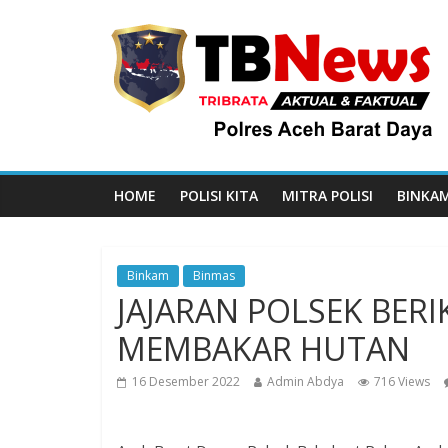
HOME
POLISI KITA
MITRA POLISI
BINKA
Binkam
Binmas
JAJARAN POLSEK BE
MEMBAKAR HUTAN
16 Desember 2022
Admin Abdya
716 Views