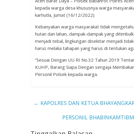
Aceh Barat Daya – Polsek Babahrot Polres Ace
kepada warga desa khususnya warga masyarakat,
karhutla, Jumat (16/12/2022)
Kebanyakan warga masyarakat tidak mengetahui 
hutan dan lahan, dampak-dampak yang ditimbulka
menjadi tebal, lingkungan disekitar menjadi tida
harus melalui tahapan yang harus di tentukan a
“Sesuai Dengan UU RI No.32 Tahun 2019 Tentan
KUHP, Barang Siapa Dengan sengaja Membakar H
Personil Polsek kepada warga.
←
KAPOLRES DAN KETUA BHAYANGKAR
PERSONIL BHABINKAMTIBM
Tinggalkan Balasan