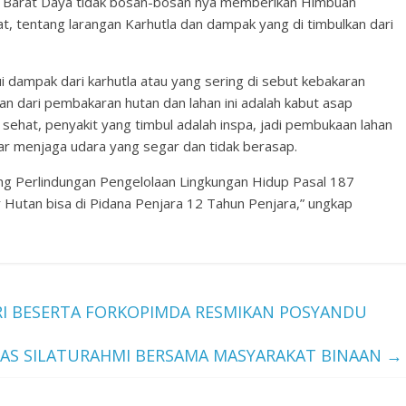
h Barat Daya tidak bosan-bosan nya memberikan Himbuan
 tentang larangan Karhutla dan dampak yang di timbulkan dari
dampak dari karhutla atau yang sering di sebut kebakaran
n dari pembakaran hutan dan lahan ini adalah kabut asap
k sehat, penyakit yang timbul adalah inspa, jadi pembukaan lahan
gar menjaga udara yang segar dan tidak berasap.
g Perlindungan Pengelolaan Lingkungan Hidup Pasal 187
utan bisa di Pidana Penjara 12 Tahun Penjara,” ungkap
I BESERTA FORKOPIMDA RESMIKAN POSYANDU
AS SILATURAHMI BERSAMA MASYARAKAT BINAAN
→