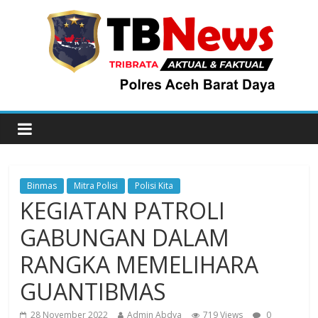
Binmas
Mitra Polisi
Polisi Kita
KEGIATAN PATROLI
GABUNGAN DALAM
RANGKA MEMELIHARA
GUANTIBMAS
28 November 2022
Admin Abdya
719 Views
0