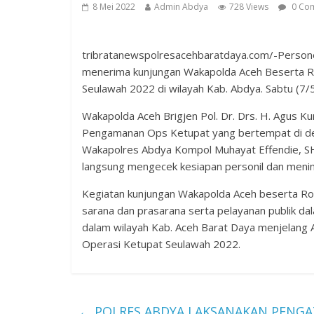
8 Mei 2022
Admin Abdya
728 Views
0 Co
tribratanewspolresacehbaratdaya.com/-Perso
menerima kunjungan Wakapolda Aceh Beserta 
Seulawah 2022 di wilayah Kab. Abdya. Sabtu (7/
Wakapolda Aceh Brigjen Pol. Dr. Drs. H. Agus Ku
Pengamanan Ops Ketupat yang bertempat di dep
Wakapolres Abdya Kompol Muhayat Effendie, 
langsung mengecek kesiapan personil dan menin
Kegiatan kunjungan Wakapolda Aceh beserta Ro
sarana dan prasarana serta pelayanan publik d
dalam wilayah Kab. Aceh Barat Daya menjelang Ar
Operasi Ketupat Seulawah 2022.
←
POLRES ABDYA LAKSANAKAN PENGA