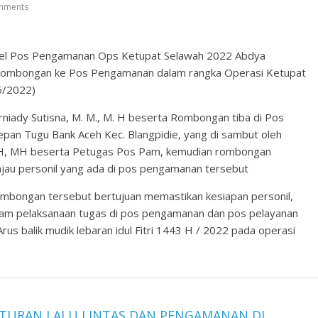
mments
nel Pos Pengamanan Ops Ketupat Selawah 2022 Abdya
Rombongan ke Pos Pengamanan dalam rangka Operasi Ketupat
5/2022)
rniady Sutisna, M. M., M. H beserta Rombongan tiba di Pos
an Tugu Bank Aceh Kec. Blangpidie, yang di sambut oleh
SH, MH beserta Petugas Pos Pam, kemudian rombongan
jau personil yang ada di pos pengamanan tersebut
mbongan tersebut bertujuan memastikan kesiapan personil,
alam pelaksanaan tugas di pos pengamanan dan pos pelayanan
us balik mudik lebaran idul Fitri 1443 H / 2022 pada operasi
TURAN LALU LINTAS DAN PENGAMANAN DI