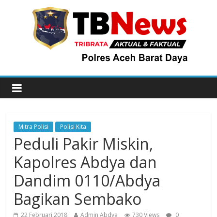
Mitra Polisi
Polisi Kita
Peduli Pakir Miskin,
Kapolres Abdya dan
Dandim 0110/Abdya
Bagikan Sembako
22 Februari 2018
Admin Abdya
730 Views
0