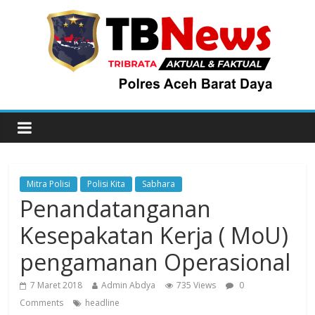
Mitra Polisi
Polisi Kita
Sabhara
Penandatanganan
Kesepakatan Kerja ( MoU)
pengamanan Operasional
7 Maret 2018
Admin Abdya
735 Views
0
Comments
headline