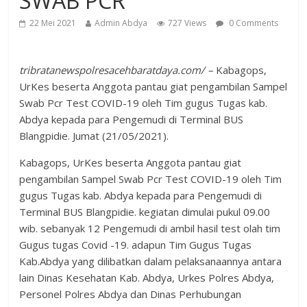
SWAB PCR
22 Mei 2021
Admin Abdya
727 Views
0 Comments
tribratanewspolresacehbaratdaya.com/ –
Kabagops,
UrKes beserta Anggota pantau giat pengambilan Sampel
Swab Pcr Test COVID-19 oleh Tim gugus Tugas kab.
Abdya kepada para Pengemudi di Terminal BUS
Blangpidie. Jumat (21/05/2021).
Kabagops, UrKes beserta Anggota pantau giat
pengambilan Sampel Swab Pcr Test COVID-19 oleh Tim
gugus Tugas kab. Abdya kepada para Pengemudi di
Terminal BUS Blangpidie. kegiatan dimulai pukul 09.00
wib. sebanyak 12 Pengemudi di ambil hasil test olah tim
Gugus tugas Covid -19. adapun Tim Gugus Tugas
Kab.Abdya yang dilibatkan dalam pelaksanaannya antara
lain Dinas Kesehatan Kab. Abdya, Urkes Polres Abdya,
Personel Polres Abdya dan Dinas Perhubungan