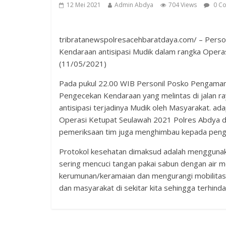
12 Mei 2021
Admin Abdya
704 Views
0 C
tribratanewspolresacehbaratdaya.com/ – Perso
Kendaraan antisipasi Mudik dalam rangka Opera
(11/05/2021)
Pada pukul 22.00 WIB Personil Posko Pengaman
Pengecekan Kendaraan yang melintas di jalan r
antisipasi terjadinya Mudik oleh Masyarakat. a
Operasi Ketupat Seulawah 2021 Polres Abdya da
pemeriksaan tim juga menghimbau kepada penge
Protokol kesehatan dimaksud adalah menggunak
sering mencuci tangan pakai sabun dengan air me
kerumunan/keramaian dan mengurangi mobilitas.
dan masyarakat di sekitar kita sehingga terhind