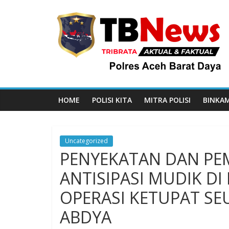
HOME
POLISI KITA
MITRA POLISI
BINKA
Uncategorized
PENYEKATAN DAN PE
ANTISIPASI MUDIK D
OPERASI KETUPAT SE
ABDYA