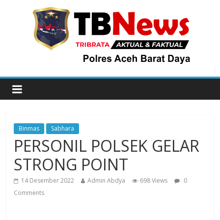
Binmas
Sabhara
PERSONIL POLSEK GELAR
STRONG POINT
14 Desember 2022
Admin Abdya
698 Views
0
Comments