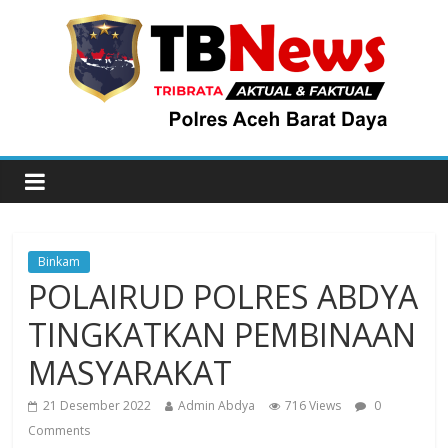
Binkam
POLAIRUD POLRES ABDYA
TINGKATKAN PEMBINAAN
MASYARAKAT
21 Desember 2022
Admin Abdya
716 Views
0
Comments