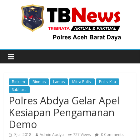
Binkam
Binmas
Lantas
Mitra Polisi
Polisi Kita
Sabhara
Polres Abdya Gelar Apel
Kesiapan Pengamanan
Demo
9 Juli 2018
Admin Abdya
727 Views
0 Comments