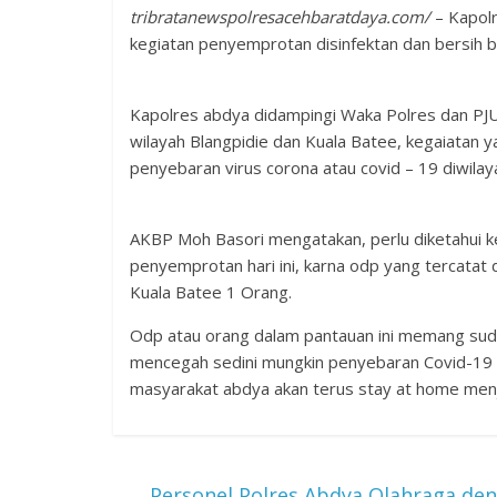
tribratanewspolresacehbaratdaya.com/
– Kapol
kegiatan penyemprotan disinfektan dan bersih be
Kapolres abdya didampingi Waka Polres dan PJU
wilayah Blangpidie dan Kuala Batee, kegaiatan ya
penyebaran virus corona atau covid – 19 diwilay
AKBP Moh Basori mengatakan, perlu diketahui ken
penyemprotan hari ini, karna odp yang tercatat 
Kuala Batee 1 Orang.
Odp atau orang dalam pantauan ini memang sudah k
mencegah sedini mungkin penyebaran Covid-19 at
masyarakat abdya akan terus stay at home menjaga
←
Personel Polres Abdya Olahraga den