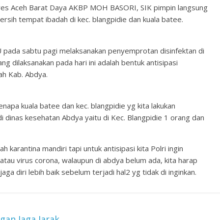
res Aceh Barat Daya AKBP MOH BASORI, SIK pimpin langsung
rsih tempat ibadah di kec. blangpidie dan kuala batee.
 pada sabtu pagi melaksanakan penyemprotan disinfektan di
ng dilaksanakan pada hari ini adalah bentuk antisipasi
ah Kab. Abdya.
apa kuala batee dan kec. blangpidie yg kita lakukan
di dinas kesehatan Abdya yaitu di Kec. Blangpidie 1 orang dan
arantina mandiri tapi untuk antisipasi kita Polri ingin
au virus corona, walaupun di abdya belum ada, kita harap
 diri lebih baik sebelum terjadi hal2 yg tidak di inginkan.
gan Jaga Jarak