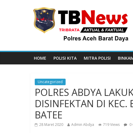
HOME
POLISI KITA
MITRA POLISI
BINKA
Uncategorized
POLRES ABDYA LAKU
DISINFEKTAN DI KEC.
BATEE
28 Maret 2020
Admin Abdya
719 Views
0 