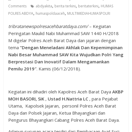
,
,
,
Comments
abdyakita
berita terkini
beritaterkini
HUMAS
,
,
POLRES ABDYA
humaspoldaaceh
MULTIMEDIAHUMASPOLRI
tribratanewspolresacehbaratdaya.com/
– Kegiatan
Peringatan Maulid Nabi Muhammad SAW 1440 H/2018
M digelar Polres Aceh Barat Daya dan jajaran dengan
tema
”Dengan Meneladani Akhlak Dan Kepemimpinan
Nabi Besar Muhammad SAW Kita Wujudkan Polri Yang
Berprestasi Dan Inovatif Dalam Mengamankan
Pemilu 2019″
. Kamis (06/12/2018).
Kegiatan ini dihadiri oleh Kapolres Aceh Barat Daya
AKBP
MOH BASORI, SiK
,
Ustad H.Nattria LC
, para Pejabat
Utama, Kapolsek Jajaran, personil Polres Aceh Barat
Daya dan Polsek Jajaran, Ketua Bhayangkari dan
Pengurus Bhayangkari Cabang Polres Aceh Barat Daya.
Adapun susunan acara terdiri dari Pembacaan Ayat Suci