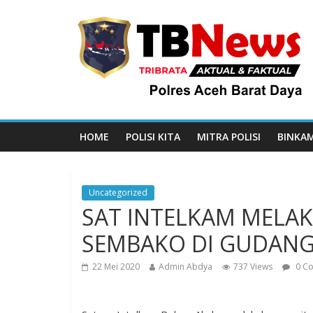
HOME
POLISI KITA
MITRA POLISI
BINKA
Uncategorized
SAT INTELKAM MELA
SEMBAKO DI GUDAN
22 Mei 2020
Admin Abdya
737 Views
0 C