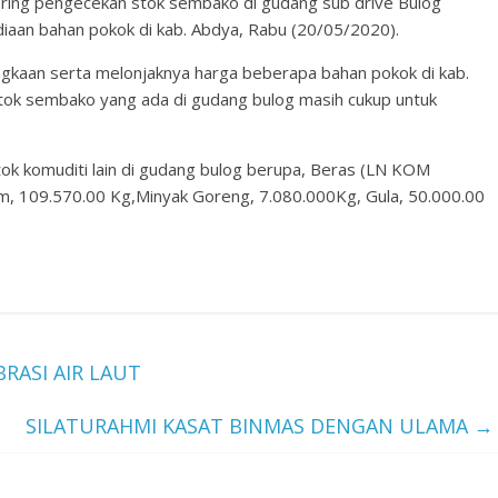
ring pengecekan stok sembako di gudang sub drive Bulog
iaan bahan pokok di kab. Abdya, Rabu (20/05/2020).
ngkaan serta melonjaknya harga beberapa bahan pokok di kab.
 stok sembako yang ada di gudang bulog masih cukup untuk
tok komuditi lain di gudang bulog berupa, Beras (LN KOM
 109.570.00 Kg,Minyak Goreng, 7.080.000Kg, Gula, 50.000.00
RASI AIR LAUT
SILATURAHMI KASAT BINMAS DENGAN ULAMA
→