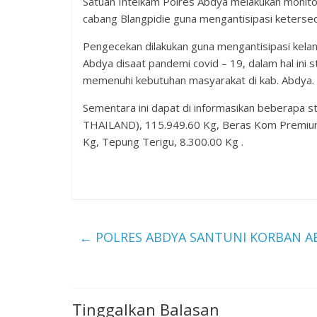
Satuan Intelkam Polres Abdya melakukan monito
cabang Blangpidie guna mengantisipasi ketersed
Pengecekan dilakukan guna mengantisipasi kela
Abdya disaat pandemi covid – 19, dalam hal ini
memenuhi kebutuhan masyarakat di kab. Abdya.
Sementara ini dapat di informasikan beberapa s
THAILAND), 115.949.60 Kg, Beras Kom Premium,
Kg, Tepung Terigu, 8.300.00 Kg .
←
POLRES ABDYA SANTUNI KORBAN AB
Tinggalkan Balasan