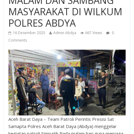
MALAM DAN SAMBANG
MASYARAKAT DI WILKUM
POLRES ABDYA
16 Desember 2025
Admin Abdya
667 Views
0
Comments
Aceh Barat Daya – Team Patroli Perintis Presisi Sat
Samapta Polres Aceh Barat Daya (Abdya) menggelar
kegiatan patroli Simpatik Pada malam hari guna menjaga